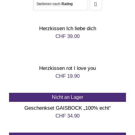
Sortieren nach
Rating
Geburtstag
Herzkissen Ich liebe dich
CHF
39.00
Kommunion & Konfirma
Muttertag
Herzkissen rot I love you
CHF
19.90
Valentinstag
Nicht an Lager
Polterabend
Geschenkset GAISBOCK „100% echt“
CHF
34.90
Frühling / Ostern