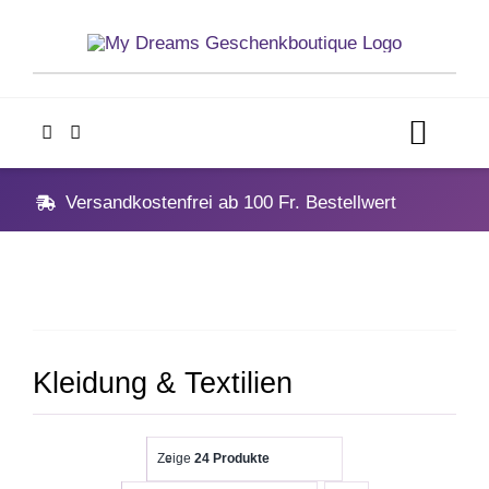
Skip
to
content
Toggl
Navig
Home
Versandkostenfrei ab 100 Fr. Bestellwert
Geschenke
Anlässe
Kleidung & Textilien
Vatertag
Zeige
24 Produkte
Hochzeit, Hochzeitstag