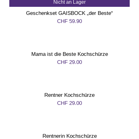
Nicht an Lager
Geburt
Geschenkset GAISBOCK „der Beste“
CHF
59.90
Firmenjubiläum
Pensionierung
Mama ist die Beste Kochschürze
CHF
29.00
Zum Abschied
Gute Besserung
Rentner Kochschürze
CHF
29.00
Danke & Mitbringsel
Einzug
Rentnerin Kochschürze