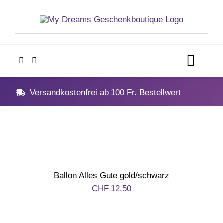
Skip
to
content
Toggl
Navig
Home
Versandkostenfrei ab 100 Fr. Bestellwert
Geschenke
Anlässe
Ballon Alles Gute gold/schwarz
Vatertag
CHF
12.50
Hochzeit, Hochzeitstag, Verlobung