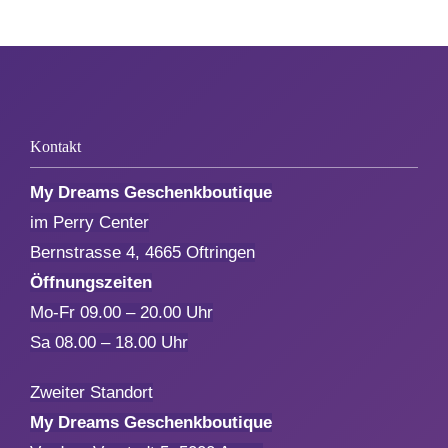
Geburtstag
Kommunion & Konfirmation
Kontakt
My Dreams Geschenkboutique
Muttertag
im Perry Center
Bernstrasse 4, 4665 Oftringen
Valentinstag
Öffnungszeiten
Mo-Fr 09.00 – 20.00 Uhr
Polterabend
Sa 08.00 – 18.00 Uhr
Frühling / Ostern
Zweiter Standort
My Dreams Geschenkboutique