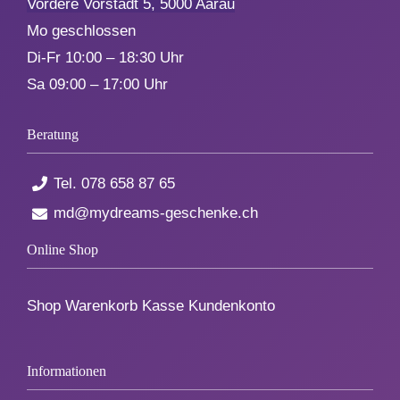
Vordere Vorstadt 5, 5000 Aarau
Geburt
Mo geschlossen
Di-Fr 10:00 – 18:30 Uhr
Firmenjubiläum
Sa 09:00 – 17:00 Uhr
Pensionierung
Beratung
Tel.
078 658 87 65
Zum Abschied
md@mydreams-geschenke.ch
Gute Besserung
Online Shop
Danke & Mitbringsel
Shop
Warenkorb
Kasse
Kundenkonto
Einzug
Informationen