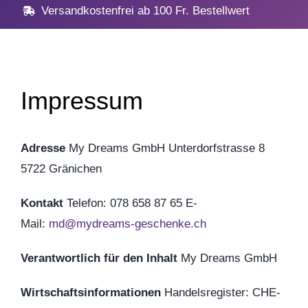
Navig
Home
Versandkostenfrei ab 100 Fr. Bestellwert
Geschenke
Impressum
Anlässe
Vatertag
Adresse
My Dreams GmbH
Unterdorfstrasse 8
5722 Gränichen
Hochzeit, Hochzeitstag
Kontakt
Telefon: 078 658 87 65 E-
Mail:
md@mydreams-geschenke.ch
Geburtstag
Verantwortlich für den Inhalt
My Dreams GmbH
Kommunion & Konfirma
Wirtschaftsinformationen
Handelsregister: CHE-