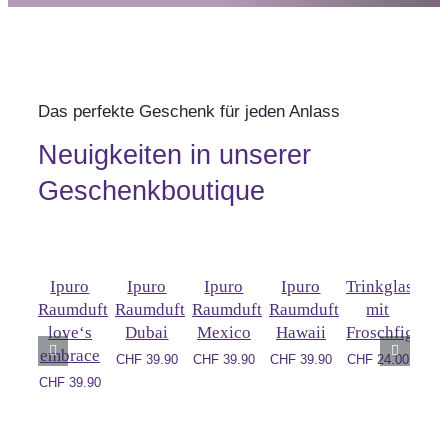
Das perfekte Geschenk für jeden Anlass
Neuigkeiten in unserer
Geschenkboutique
Ipuro
Ipuro
Ipuro
Ipuro
Trinkglas
Pi
Raumduft
Raumduft
Raumduft
Raumduft
mit
S
love‘s
Dubai
Mexico
Hawaii
Froschfigur
Ed
embrace
Ei
CHF
39.90
CHF
39.90
CHF
39.90
CHF
24.00
CHF
39.90
CH
Ursp
Pre
CHF
Pre