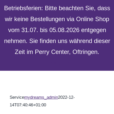
Skip to content
Betriebsferien: Bitte beachten Sie, dass
wir keine Bestellungen via Online Shop
vom 31.07. bis 05.08.2026 entgegen
Toggle
nehmen. Sie finden uns während dieser
Navigation
Zeit im Perry Center, Oftringen.
Verwerfen
Versandkostenfrei ab 100 Fr. Bestellwert
Home
Geschenke
Service
mydreams_admin
2022-12-
Anlässe
14T07:40:46+01:00