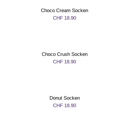
Muttertag
Choco Cream Socken
CHF
18.90
Valentinstag
Polterabend
Choco Crush Socken
CHF
18.90
Frühling / Ostern
Geburt
Donut Socken
Firmenjubiläum
CHF
18.90
Pensionierung