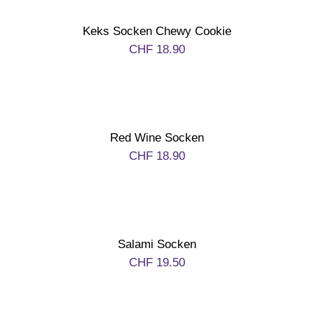
Zum Abschied
Keks Socken Chewy Cookie
CHF
18.90
Gute Besserung
Danke & Mitbringsel
Red Wine Socken
CHF
18.90
Einzug
1. August
Salami Socken
Weihnachten
CHF
19.50
Silvester/Neujahr