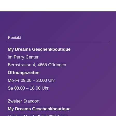
Geburtstag
Kommunion & Konfirmation
Kontakt
My Dreams Geschenkboutique
Muttertag
im Perry Center
Bernstrasse 4, 4665 Oftringen
Valentinstag
Öffnungszeiten
Mo-Fr 09.00 – 20.00 Uhr
Polterabend
Sa 08.00 – 18.00 Uhr
Frühling / Ostern
Zweiter Standort
My Dreams Geschenkboutique