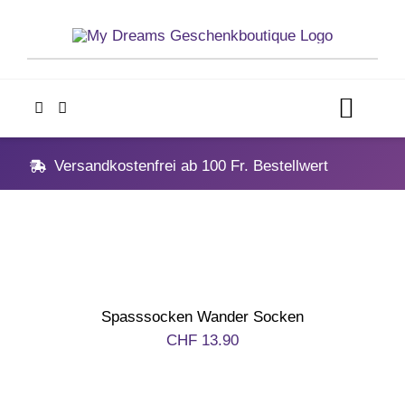
Skip
to
content
Toggl
Navig
Home
Versandkostenfrei ab 100 Fr. Bestellwert
Geschenke
Anlässe
Spasssocken Wander Socken
Vatertag
CHF
13.90
Hochzeit, Hochzeitstag, Verlobung