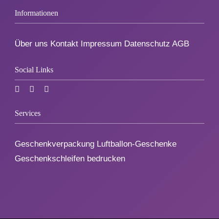
1. August
Informationen
Weihnachten
Über uns
Kontakt
Impressum
Datenschutz
AGB
Social Links
Silvester/Neujahr
Aktionen
Services
Service
Geschenkverpackung Luftballon-Geschenke
Geschenkschleifen bedrucken
Über uns
Kontakt