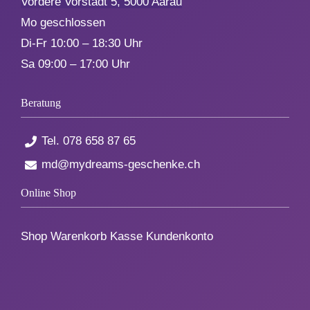
Vordere Vorstadt 5, 5000 Aarau
Geburt
Mo geschlossen
Di-Fr 10:00 – 18:30 Uhr
Firmenjubiläum
Sa 09:00 – 17:00 Uhr
Pensionierung
Beratung
Tel.
078 658 87 65
Zum Abschied
md@mydreams-geschenke.ch
Gute Besserung
Online Shop
Danke & Mitbringsel
Shop
Warenkorb
Kasse
Kundenkonto
Einzug