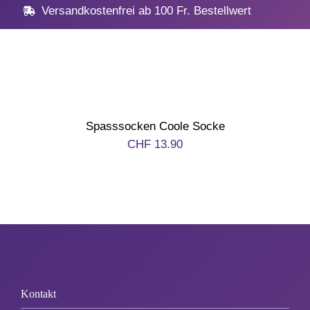
Navig
Home
Versandkostenfrei ab 100 Fr. Bestellwert
Geschenke
Anlässe
Spasssocken Coole Socke
Vatertag
CHF
13.90
Hochzeit, Hochzeitstag
Geburtstag
Kommunion & Konfirma
Kontakt