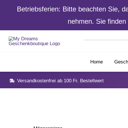
Betriebsferien: Bitte beachten Sie, 
nehmen. Sie finden 
Skip
to
content
Home
Gesch
Versandkostenfrei ab 100 Fr. Bestellwert