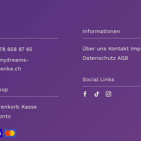
Informationen
Über uns
Kontakt
Imp
78 658 87 65
Datenschutz
AGB
ydreams-
henke.ch
Social Links
hop
renkorb
Kasse
onto