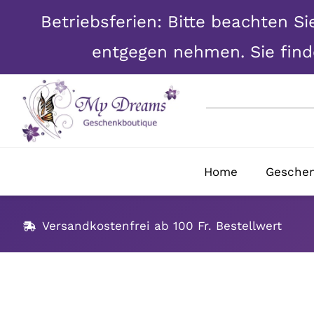
Betriebsferien: Bitte beachten Si
entgegen nehmen. Sie finde
Skip
to
content
Home
Gesche
Versandkostenfrei ab 100 Fr. Bestellwert