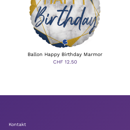
Polterabend
Frühling / Ostern
Geburt
Ballon Happy Birthday Marmor
CHF
12.50
Firmenjubiläum
Pensionierung
Zum Abschied
Gute Besserung
Kontakt