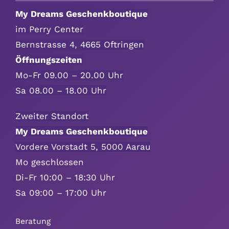
My Dreams Geschenkboutique
Danke & Mitbringsel
im Perry Center
Bernstrasse 4, 4665 Oftringen
Einzug
Öffnungszeiten
Mo-Fr 09.00 – 20.00 Uhr
1. August
Sa 08.00 – 18.00 Uhr
Zweiter Standort
Weihnachten
My Dreams Geschenkboutique
Vordere Vorstadt 5, 5000 Aarau
Silvester/Neujahr
Mo geschlossen
Di-Fr 10:00 – 18:30 Uhr
Aktionen
Sa 09:00 – 17:00 Uhr
Service
Beratung