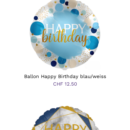
Anlässe
Vatertag
Hochzeit, Hochzeitstag, Verlobung
Geburtstag
Ballon Happy Birthday blau/weiss
Kommunion & Konfirmation
CHF
12.50
Muttertag
Valentinstag