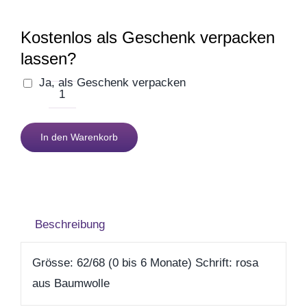
Geburt
Kostenlos als Geschenk verpacken
Firmenjubiläum
lassen?
Ja, als Geschenk verpacken
Pensionierung
Babybody
Kurzarm
In den Warenkorb
Zum Abschied
-
papi
chan
Gute Besserung
mami
Beschreibung
macht
Danke & Mitbringsel
/
Grösse: 62/68 (0 bis 6 Monate) Schrift: rosa
rosa
Einzug
aus Baumwolle
Menge