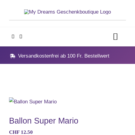
Skip
to
content
Toggl
Navig
Home
Versandkostenfrei ab 100 Fr. Bestellwert
Geschenke
Anlässe
Vatertag
Ballon Super Mario
CHF
12.50
Hochzeit, Hochzeitstag