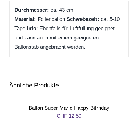
Geburt
Durchmesser:
ca. 43 cm
Material:
Folienballon
Schwebezeit:
ca. 5-10
Firmenjubiläum
Tage
Info
: Ebenfalls für Luftfüllung geeignet
und kann auch mit einem geeigneten
Pensionierung
Ballonstab angebracht werden.
Zum Abschied
Gute Besserung
Ähnliche Produkte
Danke & Mitbringsel
Ballon Super Mario Happy Bitrhday
CHF
12.50
Einzug