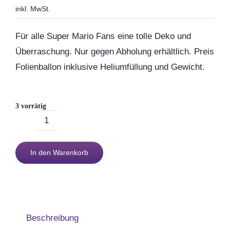
inkl. MwSt.
Geburtstag
Für alle Super Mario Fans eine tolle Deko und
Überraschung. Nur gegen Abholung erhältlich. Preis
Kommunion & Konfirma
Folienballon inklusive Heliumfüllung und Gewicht.
Muttertag
3 vorrätig
Ballon
Valentinstag
Super
In den Warenkorb
Mario
Polterabend
Menge
Frühling / Ostern
Beschreibung