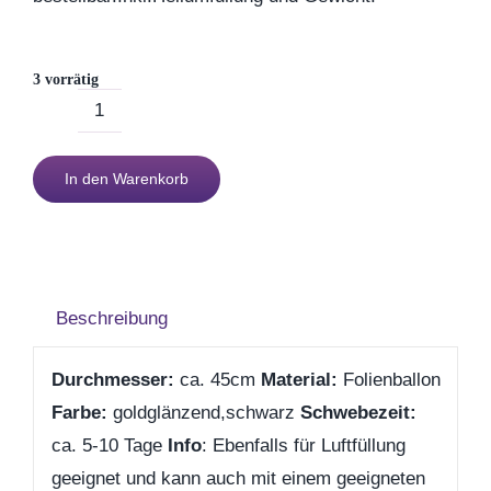
Muttertag
3 vorrätig
Valentinstag
Ballon
zum
Polterabend
In den Warenkorb
60.
Geburtstag
Frühling / Ostern
gold/schwarz
Menge
Geburt
Beschreibung
Durchmesser:
ca. 45cm
Material:
Folienballon
Firmenjubiläum
Farbe:
goldglänzend,schwarz
Schwebezeit:
ca. 5-10 Tage
Info
: Ebenfalls für Luftfüllung
Pensionierung
geeignet und kann auch mit einem geeigneten