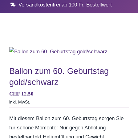
Navig
Home
Versandkostenfrei ab 100 Fr. Bestellwert
Geschenke
Anlässe
Vatertag
Ballon zum 60. Geburtstag
gold/schwarz
Hochzeit, Hochzeitstag
CHF
12.50
inkl. MwSt.
Geburtstag
Mit diesem Ballon zum 60. Geburtstag sorgen Sie
Kommunion & Konfirma
für schöne Momente! Nur gegen Abholung
bestellbar.
Inkl.Heliumfüllung und Gewicht.