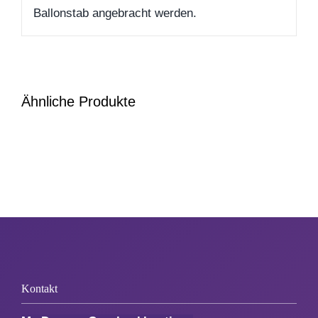
Ballonstab angebracht werden.
Zum Abschied
Gute Besserung
Ähnliche Produkte
Danke & Mitbringsel
Einzug
1. August
Weihnachten
Kontakt
Silvester/Neujahr