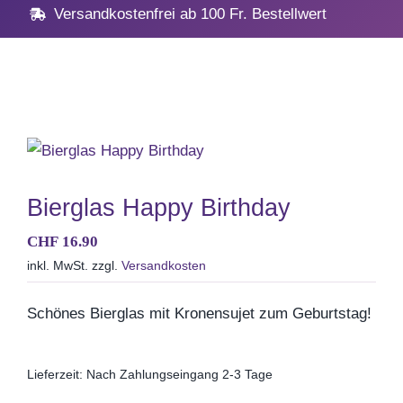
Navig
Home
Versandkostenfrei ab 100 Fr. Bestellwert
Geschenke
Anlässe
Vatertag
Bierglas Happy Birthday
CHF
16.90
Hochzeit, Hochzeitstag
inkl. MwSt.
zzgl.
Versandkosten
Geburtstag
Schönes Bierglas mit Kronensujet zum Geburtstag!
Kommunion & Konfirma
Lieferzeit:
Nach Zahlungseingang 2-3 Tage