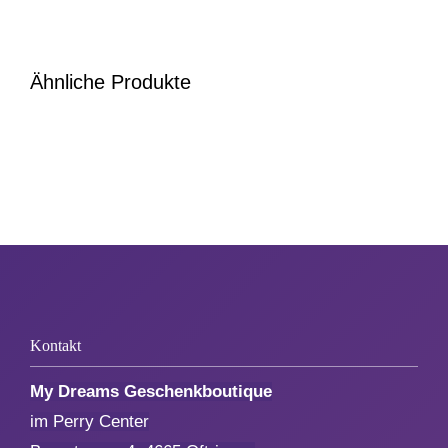
Zum Abschied
Ähnliche Produkte
Gute Besserung
Danke & Mitbringsel
Einzug
1. August
Kontakt
Weihnachten
My Dreams Geschenkboutique
im Perry Center
Silvester/Neujahr