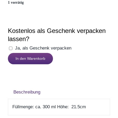
1 vorrätig
Muttertag
Valentinstag
Kostenlos als Geschenk verpacken
lassen?
Polterabend
Ja, als Geschenk verpacken
Bierglas
Frühling / Ostern
In den Warenkorb
Happy
Birthday
Menge
Geburt
Beschreibung
Firmenjubiläum
Füllmenge: ca. 300 ml Höhe: 21.5cm
Pensionierung