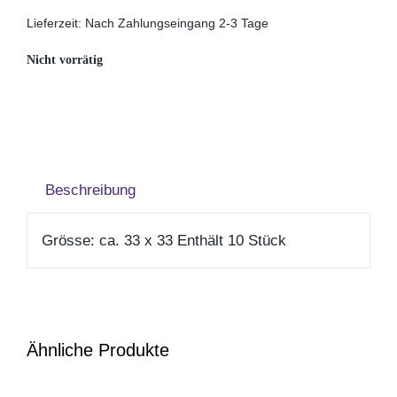
Muttertag
Lieferzeit:
Nach Zahlungseingang 2-3 Tage
Nicht vorrätig
Valentinstag
Polterabend
Beschreibung
Frühling / Ostern
Grösse: ca. 33 x 33 Enthält 10 Stück
Geburt
Firmenjubiläum
Ähnliche Produkte
Pensionierung