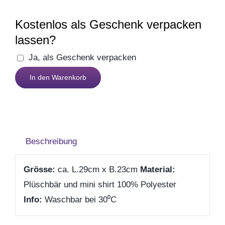
Geburt
Kostenlos als Geschenk verpacken
lassen?
Firmenjubiläum
Ja, als Geschenk verpacken
Du
Pensionierung
In den Warenkorb
fehlst
mir
Zum Abschied
Plüschbär
Menge
Gute Besserung
Beschreibung
Grösse:
ca. L.29cm
x B.23cm
Material:
Danke & Mitbringsel
Plüschbär und mini shirt 100% Polyester
Info:
Waschbar bei 30⁰C
Einzug