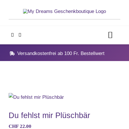
Skip
to
content
Toggl
Navig
Home
Versandkostenfrei ab 100 Fr. Bestellwert
Geschenke
Anlässe
Vatertag
Du fehlst mir Plüschbär
CHF
22.00
Hochzeit, Hochzeitstag