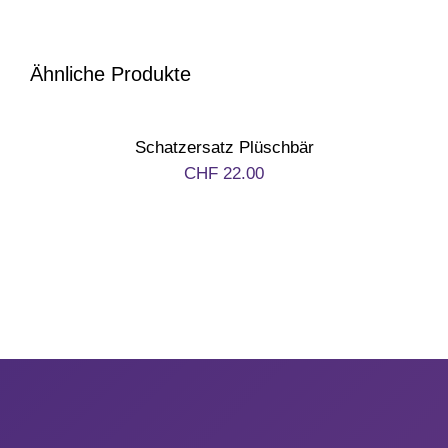
1. August
Ähnliche Produkte
Weihnachten
Schatzersatz Plüschbär
Silvester/Neujahr
CHF
22.00
Aktionen
Service
Über uns
Kontakt