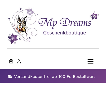
Skip
to
content
Toggl
Navig
Home
Versandkostenfrei ab 100 Fr. Bestellwert
Geschenke