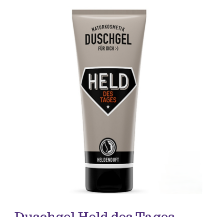
Anlässe
Vatertag
Hochzeit, Hochzeitstag, Verlobung
Geburtstag
Kommunion & Konfirmation
Muttertag
Valentinstag