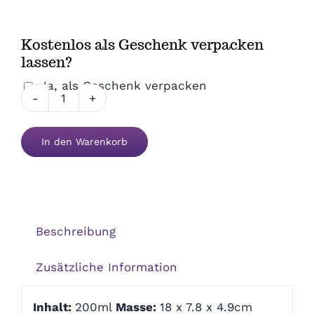
Danke & Mitbringsel
Kostenlos als Geschenk verpacken
lassen?
Einzug
Ja, als Geschenk verpacken
Duschgel
1. August
Held
In den Warenkorb
des
Weihnachten
Tages
Menge
Silvester/Neujahr
Beschreibung
Aktionen
Zusätzliche Information
Service
Inhalt:
200ml
Masse:
18 x 7.8 x 4.9cm