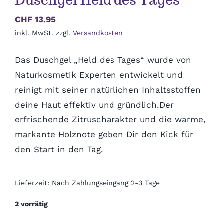
Duschgel Held des Tages
Polterabend
CHF
13.95
inkl. MwSt.
zzgl.
Versandkosten
Frühling / Ostern
Das Duschgel „Held des Tages“ wurde von
Geburt
Naturkosmetik Experten entwickelt und
reinigt mit seiner natürlichen Inhaltsstoffen
deine Haut effektiv und gründlich.Der
Firmenjubiläum
erfrischende Zitruscharakter und die warme,
markante Holznote geben Dir den Kick für
Pensionierung
den Start in den Tag.
Zum Abschied
Lieferzeit:
Nach Zahlungseingang 2-3 Tage
2 vorrätig
Gute Besserung