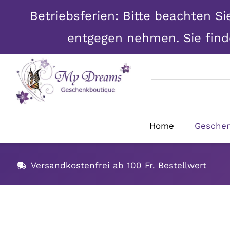
Betriebsferien: Bitte beachten Si
entgegen nehmen. Sie finde
Skip
to
content
Home
Gesche
Versandkostenfrei ab 100 Fr. Bestellwert