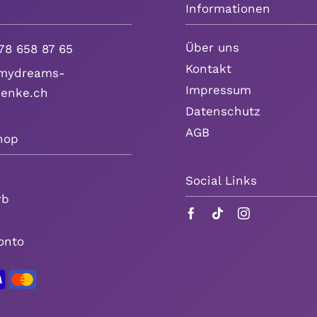
Informationen
Über uns
78 658 87 65
Kontakt
ydreams-
Impressum
henke.ch
Datenschutz
AGB
hop
Social Links
rb
onto