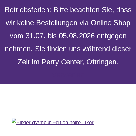
Skip to content
Betriebsferien: Bitte beachten Sie, dass
wir keine Bestellungen via Online Shop
vom 31.07. bis 05.08.2026 entgegen
Toggle
nehmen. Sie finden uns während dieser
Navigation
Zeit im Perry Center, Oftringen.
Verwerfen
Versandkostenfrei ab 100 Fr. Bestellwert
Home
Geschenke
Anlässe