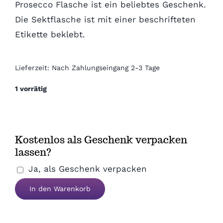
Prosecco Flasche ist ein beliebtes Geschenk.
Die Sektflasche ist mit einer beschrifteten
Firmenjubiläum
Etikette beklebt.
Pensionierung
Lieferzeit:
Nach Zahlungseingang 2-3 Tage
Zum Abschied
1 vorrätig
Gute Besserung
Kostenlos als Geschenk verpacken
lassen?
Danke & Mitbringsel
Ja, als Geschenk verpacken
Endlich
Einzug
In den Warenkorb
Rentner
Prosecco
1. August
Sekt