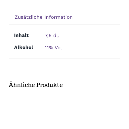
Menge
Weihnachten
Zusätzliche Information
Inhalt
7,5 dl.
Silvester/Neujahr
Alkohol
11% Vol
Aktionen
Service
Ähnliche Produkte
Über uns
Kontakt