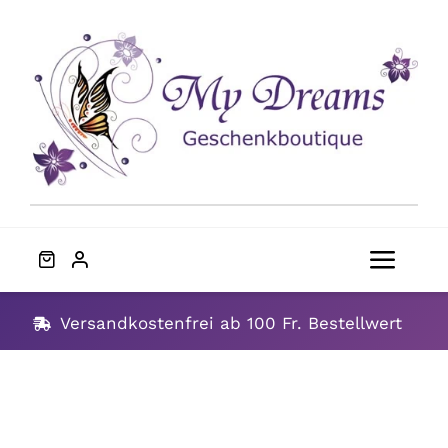
Skip
to
content
Toggl
Navig
Home
Versandkostenfrei ab 100 Fr. Bestellwert
Geschenke