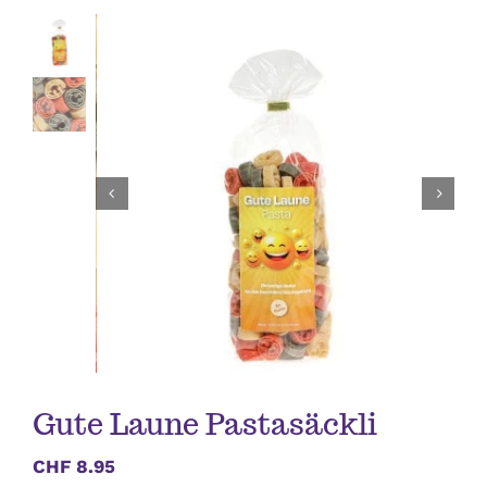
Anlässe
Vatertag
Hochzeit, Hochzeitstag, Verlobung
Geburtstag
Kommunion & Konfirmation
Muttertag
Gute Laune Pastasäckli
Valentinstag
CHF
8.95