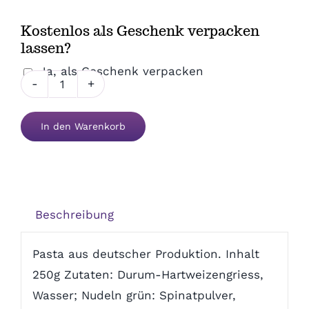
Danke & Mitbringsel
Kostenlos als Geschenk verpacken
lassen?
Einzug
Ja, als Geschenk verpacken
Gute
1. August
Laune
In den Warenkorb
Pastasäckli
Menge
Weihnachten
Silvester/Neujahr
Beschreibung
Aktionen
Pasta aus deutscher Produktion. Inhalt
250g Zutaten: Durum-Hartweizengriess,
Service
Wasser; Nudeln grün: Spinatpulver,