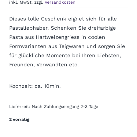
inkl. MwSt.
zzgl.
Versandkosten
Polterabend
Dieses tolle Geschenk eignet sich für alle
Frühling / Ostern
Pastaliebhaber. Schenken Sie dreifarbige
Pasta aus Hartweizengriess in coolen
Geburt
Formvarianten aus Teigwaren und sorgen Sie
für glückliche Momente bei Ihren Liebsten,
Freunden, Verwandten etc.
Firmenjubiläum
Pensionierung
Kochzeit: ca. 10min.
Zum Abschied
Lieferzeit:
Nach Zahlungseingang 2-3 Tage
2 vorrätig
Gute Besserung