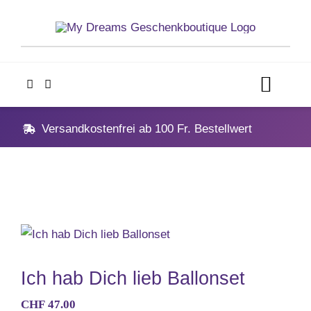
Skip
to
content
Toggl
Navig
Home
Versandkostenfrei ab 100 Fr. Bestellwert
Geschenke
Anlässe
Vatertag
Ich hab Dich lieb Ballonset
CHF
47.00
Hochzeit, Hochzeitstag