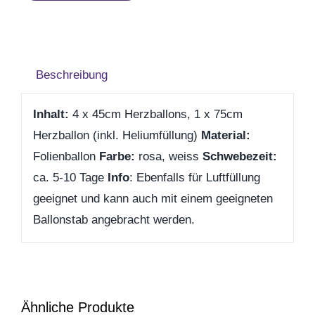
Geburt
lieb
Ballonset
Firmenjubiläum
Menge
Beschreibung
Pensionierung
Inhalt:
4 x 45cm Herzballons, 1 x 75cm
Herzballon (inkl. Heliumfüllung)
Material:
Zum Abschied
Folienballon
Farbe:
rosa, weiss
Schwebezeit:
ca. 5-10 Tage
Info
: Ebenfalls für Luftfüllung
Gute Besserung
geeignet und kann auch mit einem geeigneten
Ballonstab angebracht werden.
Danke & Mitbringsel
Einzug
Ähnliche Produkte