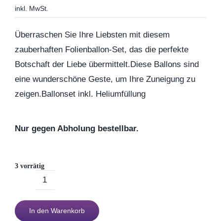
inkl. MwSt.
Geburtstag
Überraschen Sie Ihre Liebsten mit diesem
zauberhaften Folienballon-Set, das die perfekte
Kommunion & Konfirma
Botschaft der Liebe übermittelt.Diese Ballons sind
eine wunderschöne Geste, um Ihre Zuneigung zu
zeigen.Ballonset inkl. Heliumfüllung
Muttertag
Valentinstag
Nur gegen Abholung bestellbar.
Polterabend
3 vorrätig
Ich
Frühling / Ostern
hab
In den Warenkorb
Dich