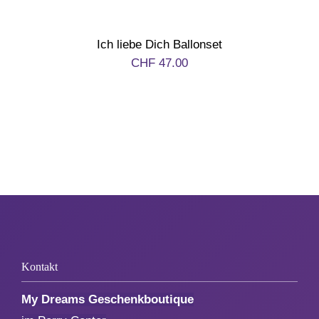
1. August
Ich liebe Dich Ballonset
CHF
47.00
Weihnachten
Silvester/Neujahr
Aktionen
Service
Über uns
Kontakt
Kontakt
My Dreams Geschenkboutique