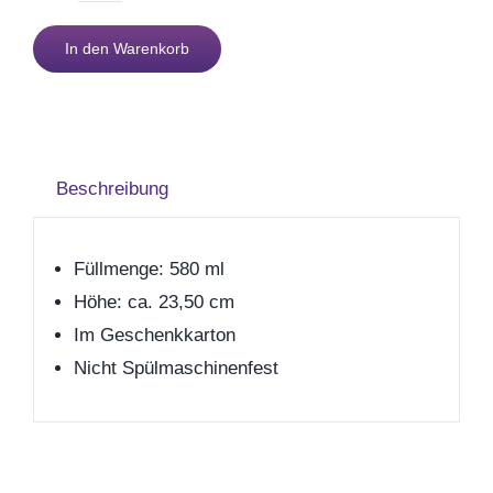
Geburt
20
In den Warenkorb
Menge
Firmenjubiläum
Pensionierung
Beschreibung
Zum Abschied
Füllmenge: 580 ml
Gute Besserung
Höhe: ca. 23,50 cm
Im Geschenkkarton
Nicht Spülmaschinenfest
Danke & Mitbringsel
Einzug