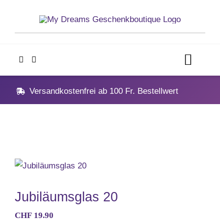
Skip
to
content
Toggl
Navig
Home
Versandkostenfrei ab 100 Fr. Bestellwert
Geschenke
Anlässe
Vatertag
Jubiläumsglas 20
CHF
19.90
Hochzeit, Hochzeitstag