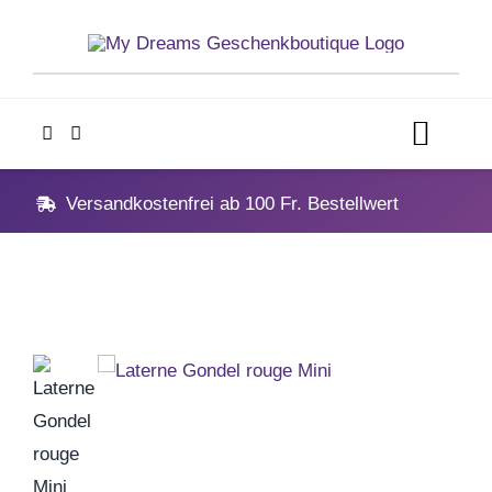
Skip
to
content
Toggl
Navig
Home
Versandkostenfrei ab 100 Fr. Bestellwert
Geschenke
Anlässe
Vatertag
Hochzeit, Hochzeitstag