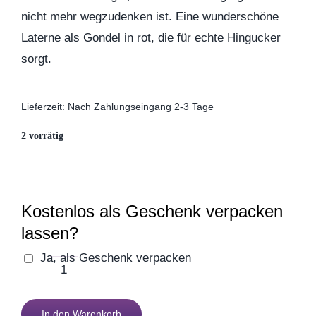
Geburt
nicht mehr wegzudenken ist. Eine wunderschöne
Laterne als Gondel in rot, die für echte Hingucker
Firmenjubiläum
sorgt.
Pensionierung
Lieferzeit:
Nach Zahlungseingang 2-3 Tage
2 vorrätig
Zum Abschied
Gute Besserung
Kostenlos als Geschenk verpacken
lassen?
Danke & Mitbringsel
Ja, als Geschenk verpacken
Laterne
Einzug
Gondel
In den Warenkorb