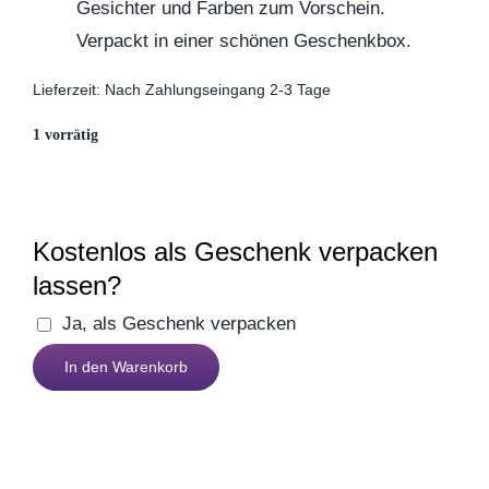
Gesichter und Farben zum Vorschein.
Muttertag
Verpackt in einer schönen Geschenkbox.
Lieferzeit:
Nach Zahlungseingang 2-3 Tage
Valentinstag
1 vorrätig
Polterabend
Frühling / Ostern
Kostenlos als Geschenk verpacken
lassen?
Geburt
Ja, als Geschenk verpacken
Magic
In den Warenkorb
Smile
Firmenjubiläum
Tassen
(rot)
Pensionierung
Menge