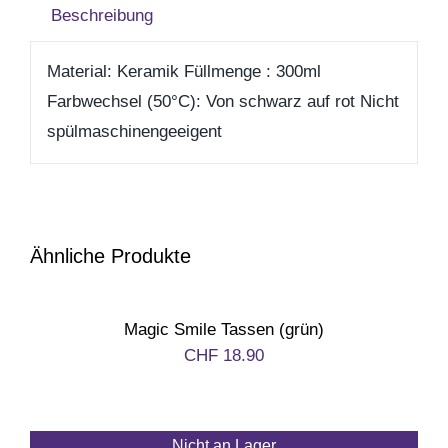
Beschreibung
Zum Abschied
Material: Keramik Füllmenge : 300ml
Farbwechsel (50°C): Von schwarz auf rot Nicht
Gute Besserung
spülmaschinengeeigent
Danke & Mitbringsel
Einzug
Ähnliche Produkte
1. August
Magic Smile Tassen (grün)
CHF
18.90
Weihnachten
Silvester/Neujahr
Nicht an Lager