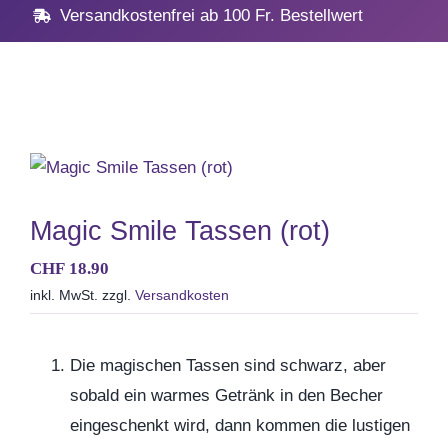
Navig
Home
Versandkostenfrei ab 100 Fr. Bestellwert
Geschenke
Anlässe
Vatertag
Magic Smile Tassen (rot)
CHF
18.90
Hochzeit, Hochzeitstag
inkl. MwSt.
zzgl.
Versandkosten
Geburtstag
Die magischen Tassen sind schwarz, aber
sobald ein warmes Getränk in den Becher
Kommunion & Konfirma
eingeschenkt wird, dann kommen die lustigen