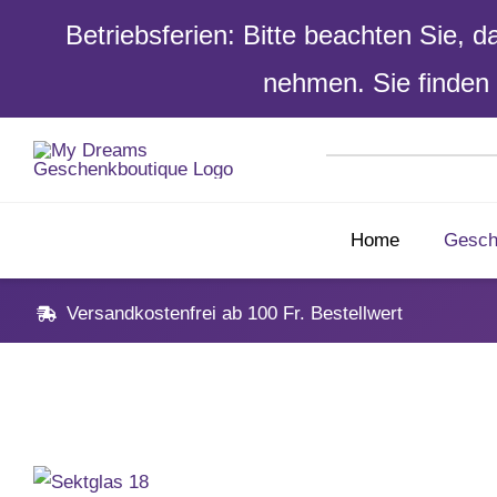
Betriebsferien: Bitte beachten Sie, 
nehmen. Sie finden 
Skip
to
content
Home
Gesch
Versandkostenfrei ab 100 Fr. Bestellwert