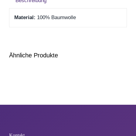
Beschreibung
Zum Abschied
Material:
100% Baumwolle
Gute Besserung
Danke & Mitbringsel
Ähnliche Produkte
Einzug
1. August
Weihnachten
Silvester/Neujahr
Kontakt