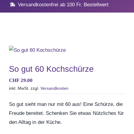
Navig
Home
Versandkostenfrei ab 100 Fr. Bestellwert
Geschenke
Anlässe
Vatertag
So gut 60 Kochschürze
CHF
29.00
Hochzeit, Hochzeitstag
inkl. MwSt.
zzgl.
Versandkosten
Geburtstag
So gut sieht man nur mit 60 aus! Eine Schürze, die
Freude bereitet. Schenken Sie etwas Nützliches für
Kommunion & Konfirma
den Alltag in der Küche.