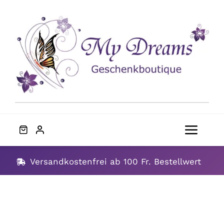
Skip
to
content
Toggl
Navig
Home
Versandkostenfrei ab 100 Fr. Bestellwert
Geschenke