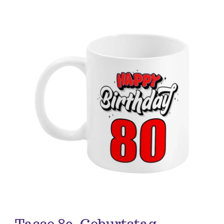
Anlässe
Vatertag
Hochzeit, Hochzeitstag, Verlobung
Geburtstag
Kommunion & Konfirmation
Muttertag
Valentinstag