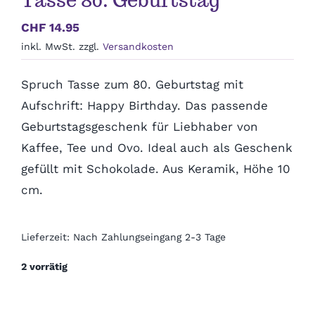
Tasse 80. Geburtstag
Polterabend
CHF
14.95
inkl. MwSt.
zzgl.
Versandkosten
Frühling / Ostern
Spruch Tasse zum 80. Geburtstag mit
Geburt
Aufschrift: Happy Birthday. Das passende
Geburtstagsgeschenk für Liebhaber von
Kaffee, Tee und Ovo. Ideal auch als Geschenk
Firmenjubiläum
gefüllt mit Schokolade. Aus Keramik, Höhe 10
cm.
Pensionierung
Lieferzeit:
Nach Zahlungseingang 2-3 Tage
Zum Abschied
2 vorrätig
Gute Besserung