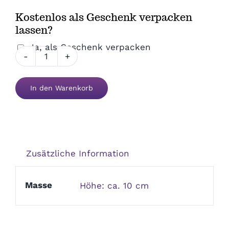
Kostenlos als Geschenk verpacken
Danke & Mitbringsel
lassen?
Ja, als Geschenk verpacken
Einzug
Tasse
80.
1. August
In den Warenkorb
Geburtstag
Menge
Weihnachten
Silvester/Neujahr
Zusätzliche Information
Aktionen
Masse
Höhe: ca. 10 cm
Service