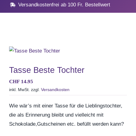
Navig
Home
Versandkostenfrei ab 100 Fr. Bestellwert
Geschenke
Anlässe
Vatertag
Tasse Beste Tochter
CHF
14.95
Hochzeit, Hochzeitstag
inkl. MwSt.
zzgl.
Versandkosten
Geburtstag
Wie wär’s mit einer Tasse für die Lieblingstochter,
die als Erinnerung bleibt und vielleicht mit
Kommunion & Konfirma
Schokolade,Gutscheinen etc. befüllt werden kann?