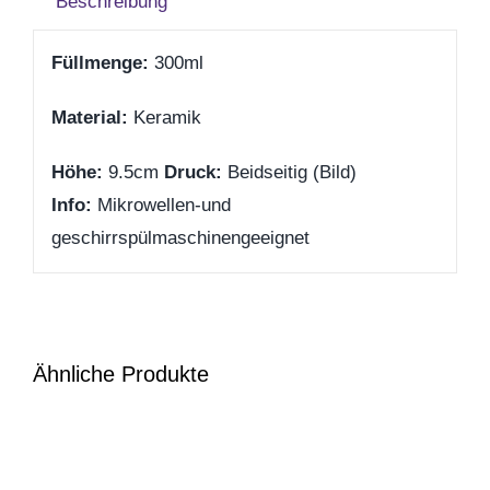
Beschreibung
Zum Abschied
Füllmenge:
300ml
Gute Besserung
Material:
Keramik
Höhe:
9.5cm
Druck:
Beidseitig (Bild)
Danke & Mitbringsel
Info:
Mikrowellen-und
geschirrspülmaschinengeeignet
Einzug
1. August
Ähnliche Produkte
Weihnachten
Silvester/Neujahr