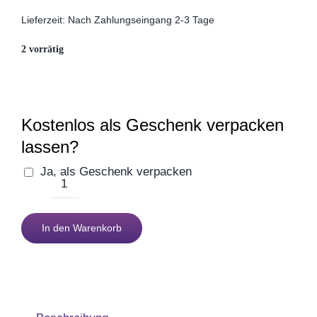
Muttertag
Lieferzeit:
Nach Zahlungseingang 2-3 Tage
2 vorrätig
Valentinstag
Polterabend
Kostenlos als Geschenk verpacken
lassen?
Frühling / Ostern
Ja, als Geschenk verpacken
Tasse
Geburt
Beste
In den Warenkorb
Tochter
Firmenjubiläum
Menge
Pensionierung