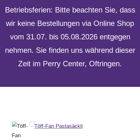
Skip to content
Betriebsferien: Bitte beachten Sie, dass
wir keine Bestellungen via Online Shop
vom 31.07. bis 05.08.2026 entgegen
Toggle
nehmen. Sie finden uns während dieser
Navigation
Zeit im Perry Center, Oftringen.
Verwerfen
Versandkostenfrei ab 100 Fr. Bestellwert
Home
Geschenke
Anlässe