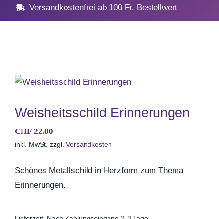
Navig
Home
Versandkostenfrei ab 100 Fr. Bestellwert
Geschenke
Anlässe
Vatertag
Weisheitsschild Erinnerungen
CHF
22.00
Hochzeit, Hochzeitstag
inkl. MwSt.
zzgl.
Versandkosten
Geburtstag
Schönes Metallschild in Herzform zum Thema
Erinnerungen.
Kommunion & Konfirma
Lieferzeit:
Nach Zahlungseingang 2-3 Tage