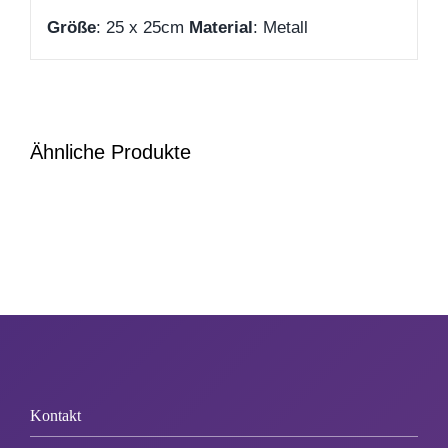
Größe
: 25 x 25cm
Material
: Metall
Zum Abschied
Gute Besserung
Ähnliche Produkte
Danke & Mitbringsel
Einzug
1. August
Weihnachten
Kontakt
Silvester/Neujahr