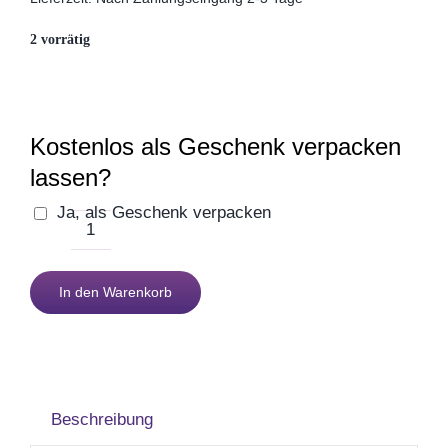
Muttertag
2 vorrätig
Valentinstag
Kostenlos als Geschenk verpacken
Polterabend
lassen?
Ja, als Geschenk verpacken
Frühling / Ostern
Weisheitsschild
Erinnerungen
Geburt
In den Warenkorb
Menge
Firmenjubiläum
Beschreibung
Pensionierung