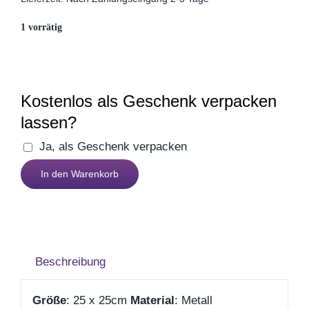
Muttertag
1 vorrätig
Valentinstag
Kostenlos als Geschenk verpacken
Polterabend
lassen?
Ja, als Geschenk verpacken
Frühling / Ostern
Weisheitsschild
In den Warenkorb
Familie
Menge
Geburt
Firmenjubiläum
Beschreibung
Pensionierung
Größe
: 25 x 25cm
Material
: Metall