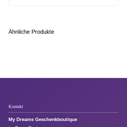
Zum Abschied
Gute Besserung
Ähnliche Produkte
Danke & Mitbringsel
Einzug
1. August
Weihnachten
Kontakt
My Dreams Geschenkboutique
Silvester/Neujahr