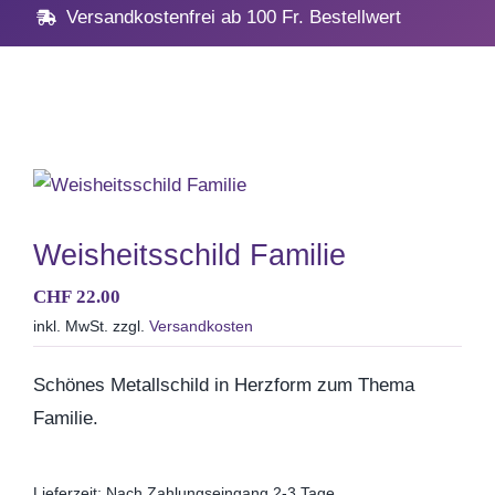
Navig
Home
Versandkostenfrei ab 100 Fr. Bestellwert
Geschenke
Anlässe
Vatertag
Weisheitsschild Familie
CHF
22.00
Hochzeit, Hochzeitstag
inkl. MwSt.
zzgl.
Versandkosten
Geburtstag
Schönes Metallschild in Herzform zum Thema
Familie.
Kommunion & Konfirma
Lieferzeit:
Nach Zahlungseingang 2-3 Tage