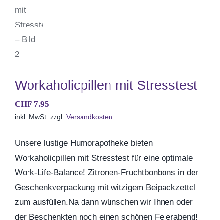
Geburtstag
Kommunion & Konfirma
Muttertag
Workaholicpillen mit Stresstest
CHF
7.95
Valentinstag
inkl. MwSt.
zzgl.
Versandkosten
Unsere lustige Humorapotheke bieten
Polterabend
Workaholicpillen mit Stresstest für eine optimale
Work-Life-Balance! Zitronen-Fruchtbonbons in der
Frühling / Ostern
Geschenkverpackung mit witzigem Beipackzettel
zum ausfüllen.Na dann wünschen wir Ihnen oder
Geburt
der Beschenkten noch einen schönen Feierabend!