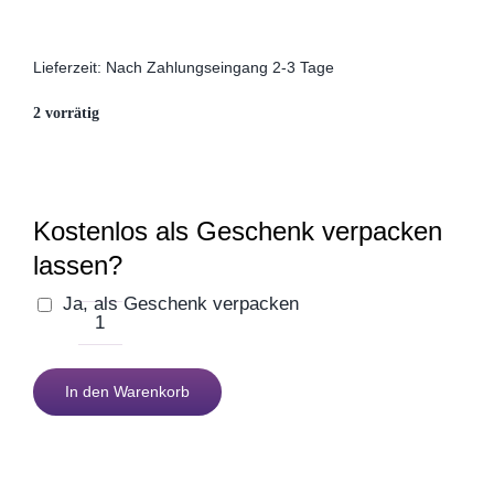
Firmenjubiläum
Lieferzeit:
Nach Zahlungseingang 2-3 Tage
2 vorrätig
Pensionierung
Zum Abschied
Kostenlos als Geschenk verpacken
lassen?
Gute Besserung
Ja, als Geschenk verpacken
Workaholicpillen
Danke & Mitbringsel
mit
In den Warenkorb
Stresstest
Einzug
Menge
1. August