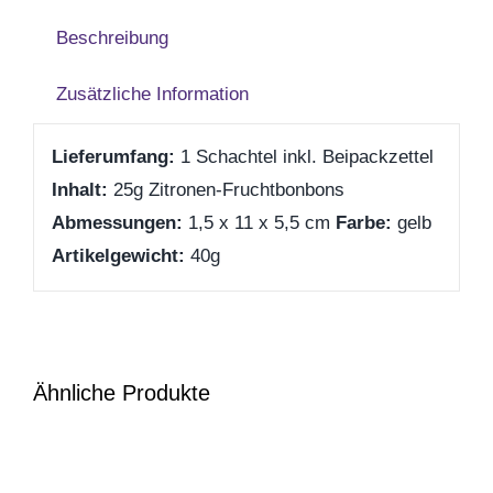
Beschreibung
Weihnachten
Zusätzliche Information
Silvester/Neujahr
Lieferumfang:
1 Schachtel inkl. Beipackzettel
Inhalt:
25g Zitronen-Fruchtbonbons
Aktionen
Abmessungen
:
1,5 x
11 x
5,5 cm
Farbe:
gelb
Artikelgewicht:
40g
Service
Über uns
Ähnliche Produkte
Kontakt